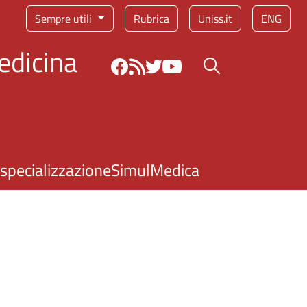
Sempre utili
Rubrica
Uniss.it
ENG
edicina
Bottone cerca
 specializzazione
SimulMedica