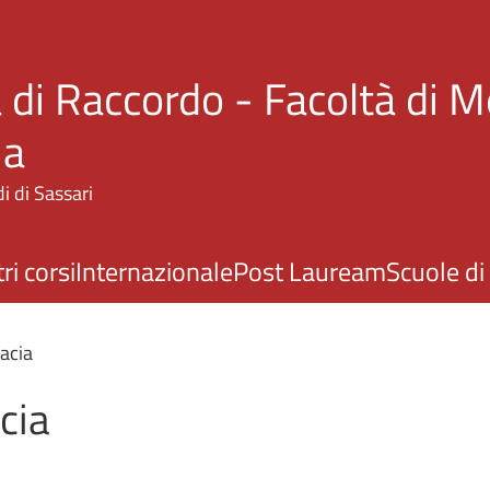
Salta al contenuto principale
 di Raccordo - Facoltà di M
ia
i di Sassari
ri corsi
Internazionale
Post Lauream
Scuole di
acia
cia