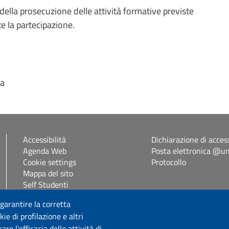
i della prosecuzione delle attività formative previste
e la partecipazione.
ia
Accessibilità
Dichiarazione di access
Agenda Web
Posta elettronica @uni
Cookie settings
Protocollo
Mappa del sito
Self Studenti
eUniss
 garantire la corretta
ie di profilazione e altri
Seguici su
e l'efficacia delle attività di