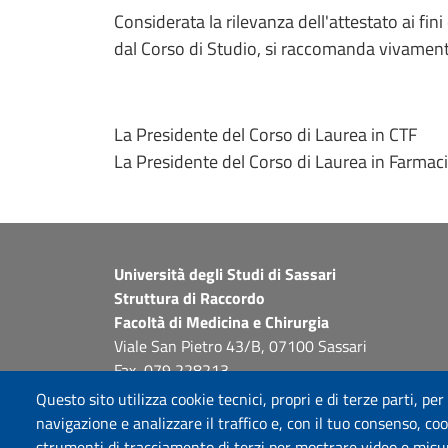
Considerata la rilevanza dell'attestato ai fin
dal Corso di Studio, si raccomanda vivament
La Presidente del Corso di Laurea in CTF
La Presidente del Corso di Laurea in Farmac
Università degli Studi di Sassari
Struttura di Raccordo
Facoltà di Medicina e Chirurgia
Viale San Pietro 43/B, 07100 Sassari
Fax 079 228213
PEC: fac.medicina.chirurgia@pec.uniss.it
Questo sito utilizza cookie tecnici, propri e di terze parti, per
www.uniss.it
navigazione e analizzare il traffico e, con il tuo consenso, cook
strumenti di tracciamento di terzi per mostrare video e misurar