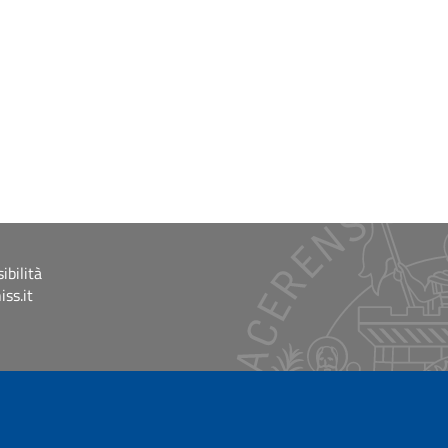
ibilità
ss.it