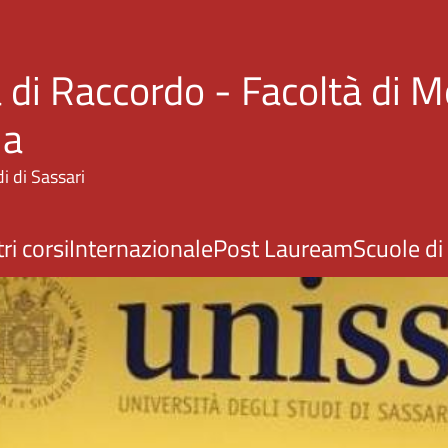
Salta al contenuto principale
 di Raccordo - Facoltà di M
ia
i di Sassari
ri corsi
Internazionale
Post Lauream
Scuole di