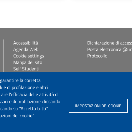
Accessibilità
Dichiarazione di access
Agenda Web
Posta elettronica @uni
Cookie settings
Protocollo
Mappa del sito
Self Studenti
eUniss
 garantire la corretta
ie di profilazione e altri
Seguici su
e l'efficacia delle attività di
sari e di profilazione cliccando
IMPOSTAZIONI DEI COOKIE
iccando su “Accetta tutti”
zioni dei cookie”.