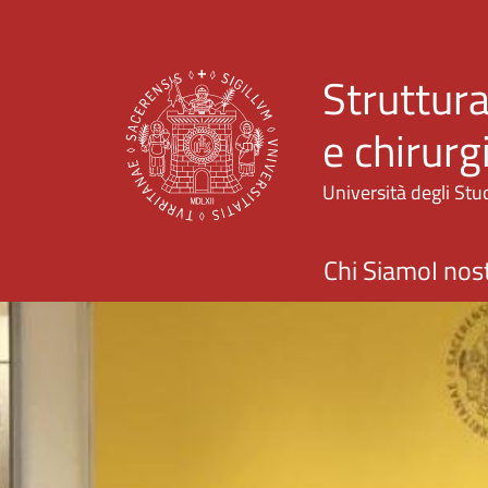
Struttura
e chirurg
Università degli Stud
Chi Siamo
I nost
Home page UNISS