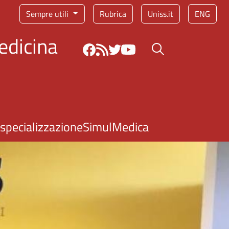
Sempre utili
Rubrica
Uniss.it
ENG
edicina
Bottone cerca
 specializzazione
SimulMedica