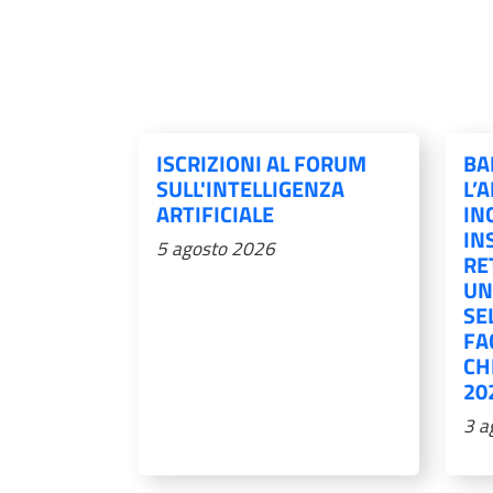
ISCRIZIONI AL FORUM
BA
SULL'INTELLIGENZA
L’
ARTIFICIALE
IN
IN
5 agosto 2026
RE
UN
SE
FA
CH
20
3 a