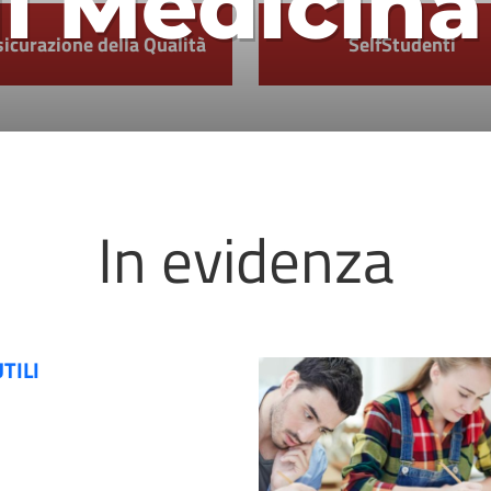
di Medicina
icurazione della Qualità
SelfStudenti
In evidenza
UTILI