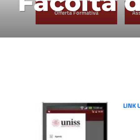
Facoltà 
Offerta Formativa
Ass
LINK 