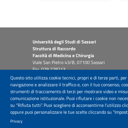
Università degli Studi di Sassari
Struttura di Raccordo
Facoltà di Medicina e Chirurgia
Viale San Pietro 43/B, 07100 Sassari
Fax 079 228213
PEC: fac.medicina.chirurgia@pec.uniss.it
Questo sito utilizza cookie tecnici, propri e di terze parti, per
www.uniss.it
navigazione e analizzare il traffico e, con il tuo consenso, cook
strumenti di tracciamento di terzi per mostrare video e misurar
comunicazione istituzionale. Puoi rifiutare i cookie non neces
su “Rifiuta tutti”. Puoi scegliere di acconsentirne l’utilizzo cl
oppure puoi personalizzare le tue scelte cliccando su “Imposta
Privacy